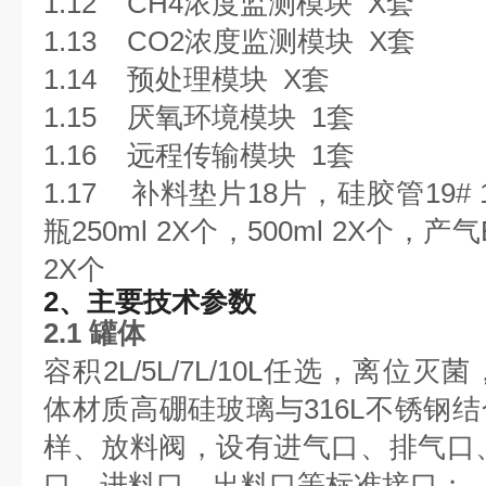
1.12 CH4浓度监测模块
X
套
1.13 CO2浓度监测模块
X
套
1.14 预处理模块
X
套
1.15 厌氧环境模块
1
套
1.16 远程传输模块
1
套
1.17 补料垫片18片，硅胶管19# 
瓶250ml 2X个，500ml
2X
个，产气
2X
个
2
、主要技术参数
2.1 罐体
容积2L/5L/7L/10L任选，离位灭
体材质高硼硅玻璃与316L不锈钢
样、放料阀，设有进气口、排气口
口、进料口、出料口等标准接口；