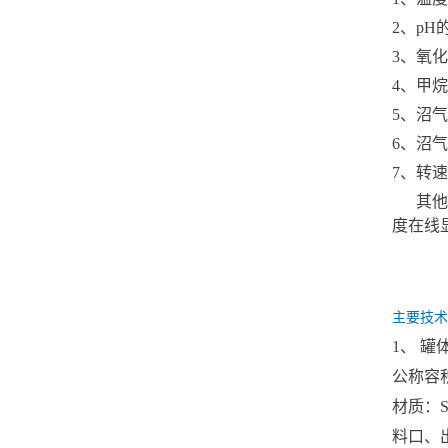
2、p
3、氧
4、甲
5、沼
6、沼
7、转
其他选
度在线
主要技术
1、 罐
公称容积容
材质：
料口、