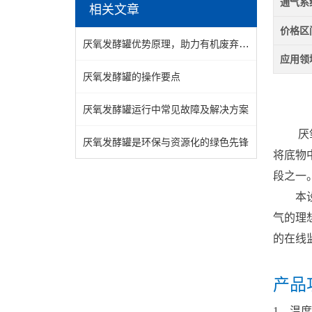
通气系
相关文章
价格区
厌氧发酵罐优势原理，助力有机废弃物处理
应用领
厌氧发酵罐的操作要点
厌氧发酵罐运行中常见故障及解决方案
厌氧发
厌氧发酵罐是环保与资源化的绿色先锋
将底物
段之一
本设备
气的理
的在线
产品
1、温