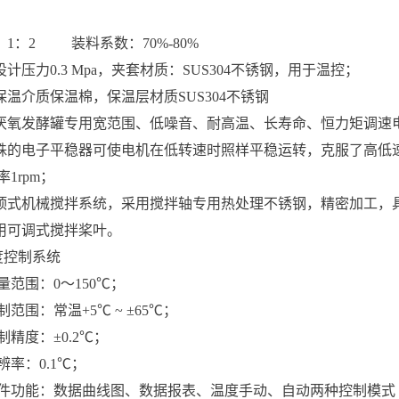
1：2 装料系数：70%-80%
计压力0.3 Mpa，夹套材质：SUS304不锈钢，用于温控；
保温介质保温棉，保温层材质SUS304不锈钢
厌氧发酵罐专用宽范围、低噪音、耐高温、长寿命、恒力矩调速
殊的电子平稳器可使电机在低转速时照样平稳运转，克服了高低速不
率1rpm；
顶式机械搅拌系统，采用搅拌轴专用热处理不锈钢，精密加工，
用可调式搅拌桨叶。
度控制系统
测量范围：0～150℃；
控制范围：常温+5℃ ~ ±65℃；
控制精度：±0.2℃；
分辨率：0.1℃；
、软件功能：数据曲线图、数据报表、温度手动、自动两种控制模式