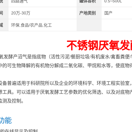
统
四路通气
罐体容积
0.5~500L
间
20万-30万
产地类别
国产
域
环保,食品/农产品,化工
不锈钢厌氧发
酵产沼气是指底物（活性污泥/餐厨垃圾/有机废水/禽畜粪便
中的可生物降解的有机物分解成二氧化碳、甲烷和水等，使底物
。
普遍适用于科研院所以及企业的环境科学、环境工程实验室，
想工具。可以适用于厌氧发酵工艺参数的优化筛选、以及对底物
监测及控制。
功能
度的在线显示及控制