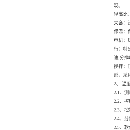
观。
径高比：
夹套：设
保温：
电机：
行；特
速,分辨
搅拌：
形，采
2、 温
2.1、
2.2、
2.3、
2.4、
2.5