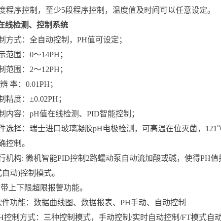
、温度程序控制，至少5段程序控制，温度值及时间可以任意设定。
H在线检测、控制系统
、控制方式：全自动控制，PH值可设定；
显示范围：0～14PH；
控制范围：2～12PH；
 辨 率：0.01PH；
制精度：±0.02PH；
控制内容：pH值在线检测、PID智能控制；
部件选择：瑞士进口玻璃凝胶pH电极检测，可高温在位灭菌，121
精确控制。
执行机构: 微机智能PID控制2路蠕动泵自动流加酸或碱，使得P
式自动)控制模式。
PH带上下限超限报警功能。
0、软件功能：数据曲线图、数据报表、PH手动、自动控制
、pH控制方式：三种控制模式，手动控制/实时自动控制/FT模式自