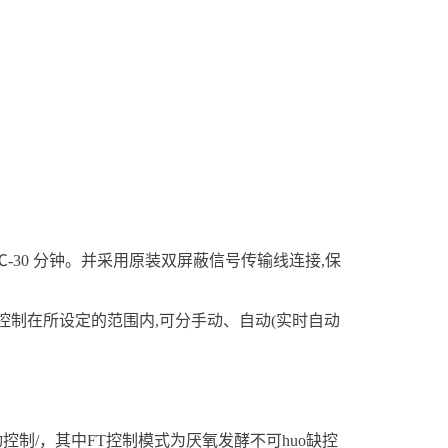
℃-30 分钟。并采用原装双屏蔽信号传输线连接,保
H值控制在所设定的范围内,可分手动、自动(实时自动
动控制/，其中FT控制模式为厌氧发酵不可huo缺控