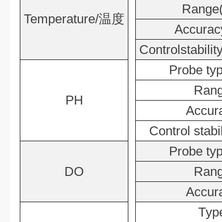
Range
Temperature/温度
Accura
Controlstabi
Probe 
Ran
PH
Accu
Control st
Probe 
DO
Ran
Accu
Ty