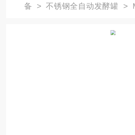
备
>
不锈钢全自动发酵罐
> M
实验室 液体 生物发酵罐