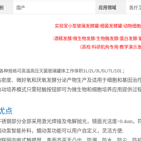
别
国产
应用领域
医疗卫
实验室小型玻璃发酵罐/细菌发酵罐/动物细胞
/酒精发酵/微生物发酵/生物酶发酵/蛋白发酵/
（高校/科研机构专用/教学演示
各种规格可高温高压灭菌玻璃罐体工作体积1L/2L/3L/5L/7L/10
L；
高密度、微好氧和厌氧发酵分泌产物生产及适用于细胞和基因治
自动培养模式只需轻触按钮即可为微生物和细胞培养应用提供过
优点
锈钢部分全部采用激光焊接及电解抛光，镜面光洁度<0.4um，
蠕动泵智能补料，蠕动泵功能可以用户自定义，灵活方便;
寸物联网内嵌式触摸屏，表面齐平无凸出，防潮、防水、防尘，防护