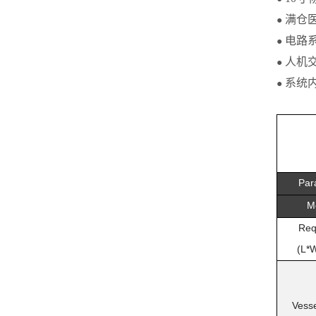
满仓
●
电路
●
人机
●
系统
●
Par
M
Req
(L*W
Vess