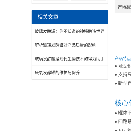
产地类
相关文章
玻璃发酵罐：你不知道的神秘酿造世界
解析玻璃发酵罐对产品质量的影响
玻璃发酵罐是现代生物技术的得力助手
产品特点
● 可适用
厌氧发酵罐的维护与保养
支持
●
新型
●
核心
罐体不
●
四路
●
10
●