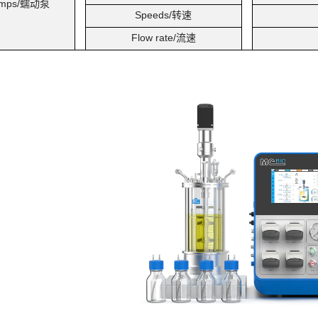
mps/
蠕动泵
Speeds/
转速
Flow rate/
流速