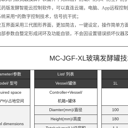
医药版发酵智能云控制软件，可以直连云端，电脑、App远程控
系统采用*的数字控制技术，信号抗干扰；
交互界面采用三代图形界面，更加简洁，一键设定，操作简单方面
内部参数自整定形成闭环及功能自锁，不会因设置错误损坏仪器
MC-JGF-XL
玻璃发酵罐技
ameter/
参数
List/
列表
odel/
型号
Vessel/
罐体
1L
uired space
Controller+Vessel/
*H)/
占地空间
机箱+罐体
Diamter(mm)/
直径
100
Height(mm)/
高度
180
el dimensions