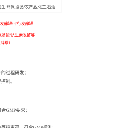
生,环保,食品/农产品,化工,石油
发酵罐/平行发酵罐
氨基酸/抗生素发酵等
发酵罐）
疗的过程研发；
程控制。
符合GMP要求；
等级更高，符合GMP标准;