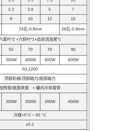
3.5
5.3
7.5
10
2.2
3.8
5
7
8
10
12
15
24
孔-0.8mm
28
孔-0.8mm
六直叶*2 +六斜叶*1+齿状消泡桨*1
55
70
70
90
300W
400W
400W
400W
50-1200
顶部机械/顶部磁力/底部磁力
加热毯/底部夹套 + 罐内冷却盘管
300W
300W
300W
400W
冷媒+5°C ~ 65 °C
±0.2