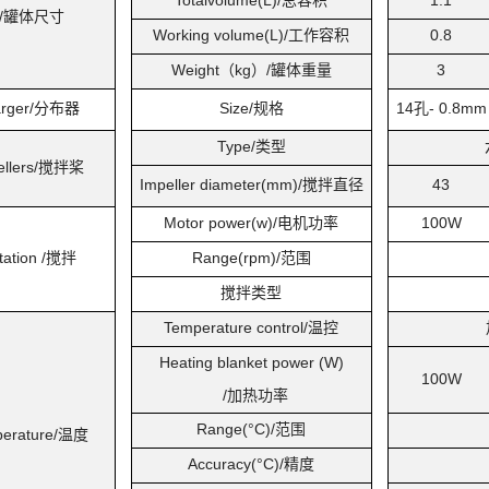
Totalvolume(L)/
总容积
1.1
/
罐体尺寸
Working volume(L)/
工作容积
0.8
Weight
（kg）/罐体重量
3
rger/
分布器
Size/
规格
14
孔- 0.8mm
Type/
类型
llers/
搅拌桨
Impeller diameter(mm)/
搅拌直径
43
Motor power(w)/
电机功率
100W
tation /
搅拌
Range(rpm)/
范围
搅拌类型
Temperature control/
温控
Heating blanket power (W)
100W
/
加热功率
Range(°C)/
范围
erature/
温度
Accuracy(°C)/
精度