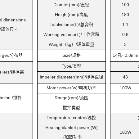
Diamter(mm)/
直径
100
Height(mm)/
高度
180
el dimensions
Totalvolume(L)/
总容积
1.1
/
罐体尺寸
Working volume(L)/
工作容积
0.8
Weight
（kg）/罐体重量
3
rger/
分布器
Size/
规格
14
孔- 0.8mm
Type/
类型
llers/
搅拌桨
Impeller diameter(mm)/
搅拌直径
43
Motor power(w)/
电机功率
100W
tation /
搅拌
Range(rpm)/
范围
搅拌类型
Temperature control/
温控
Heating blanket power (W)
100W
/
加热功率