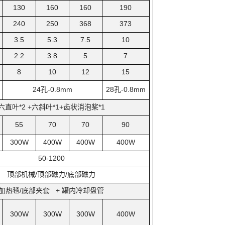
130
160
160
190
240
250
368
373
3.5
5.3
7.5
10
2.2
3.8
5
7
8
10
12
15
24
孔-0.8mm
28
孔-0.8mm
六直叶*2 +六斜叶*1+齿状消泡桨*1
55
70
70
90
300W
400W
400W
400W
50-1200
顶部机械/顶部磁力/底部磁力
加热毯/底部夹套 + 罐内冷却盘管
300W
300W
300W
400W