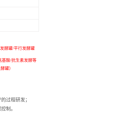
发酵罐/平行发酵罐
氨基酸/抗生素发酵等
发酵罐）
疗的过程研发；
程控制。