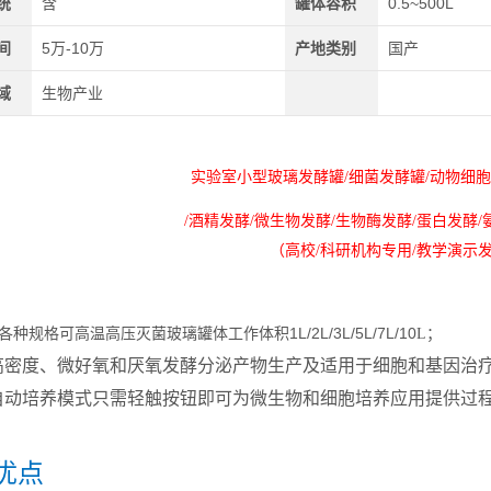
统
含
罐体容积
0.5~500L
间
5万-10万
产地类别
国产
域
生物产业
实验室小型玻璃发酵罐/细菌发酵罐/动物细胞
/酒精发酵/微生物发酵/生物酶发酵/蛋白发酵/
（高校/科研机构专用/教学演示
各种规格可高温高压灭菌玻璃罐体工作体积1L/2L/3L/5L/7L/10
L；
高密度、微好氧和厌氧发酵分泌产物生产及适用于细胞和基因治
自动培养模式只需轻触按钮即可为微生物和细胞培养应用提供过
优点