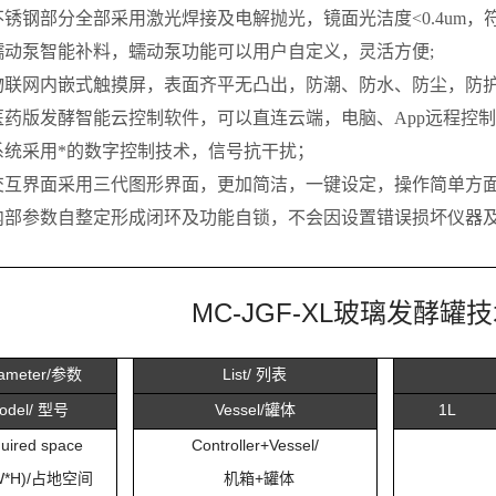
锈钢部分全部采用激光焊接及电解抛光，镜面光洁度<0.4um，
蠕动泵智能补料，蠕动泵功能可以用户自定义，灵活方便;
寸物联网内嵌式触摸屏，表面齐平无凸出，防潮、防水、防尘，防护
医药版发酵智能云控制软件，可以直连云端，电脑、App远程控
系统采用*的数字控制技术，信号抗干扰；
交互界面采用三代图形界面，更加简洁，一键设定，操作简单方面
内部参数自整定形成闭环及功能自锁，不会因设置错误损坏仪器
MC-JGF-XL
玻璃发酵罐技
ameter/
参数
List/
列表
odel/
型号
Vessel/
罐体
1L
uired space
Controller+Vessel/
*H)/
占地空间
机箱+罐体