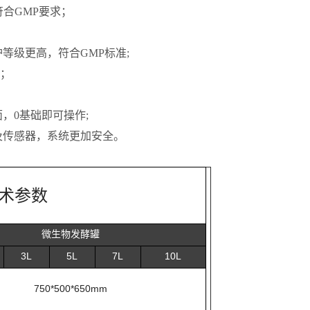
符合GMP要求；
等级更高，符合GMP标准;
制；
，0基础即可操作;
及传感器，系统更加安全。
术参数
微生物发酵罐
3L
5L
7L
10L
750*500*650mm