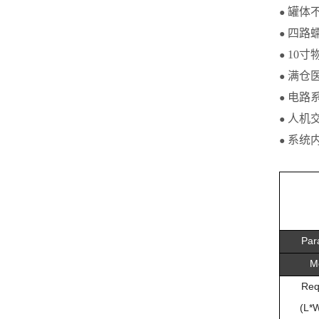
罐体不
●
四路
●
10
●
满仓
●
电路
●
人机
●
系统
●
Par
M
Req
(L*W