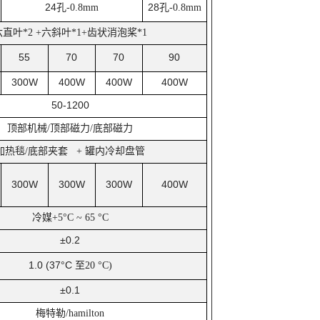
24
孔
28
孔
-0.8mm
-0.8mm
六直叶
六斜叶
齿状消泡桨
*2 +
*1+
*1
55
70
70
90
300W
400W
400W
400W
50-1200
顶部机械
顶部磁力
底部磁力
/
/
加热毯
底部夹套
罐内冷却盘管
/
+
300W
300W
300W
400W
冷媒
+5°C ~ 65 °C
±0.2
1.0 (37°C
至
20 °C)
±0.1
梅特勒
/hamilton