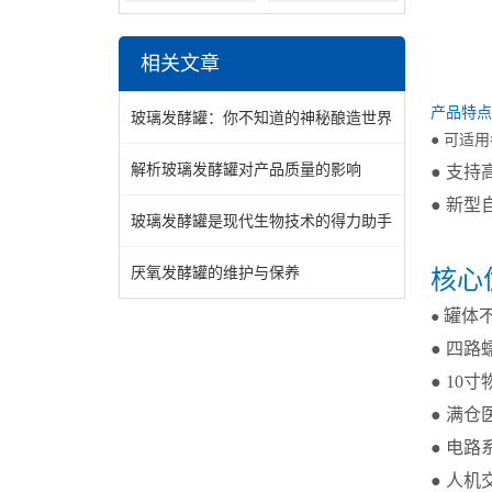
相关文章
产品特点
玻璃发酵罐：你不知道的神秘酿造世界
● 可适用
解析玻璃发酵罐对产品质量的影响
●
支持
●
新型
玻璃发酵罐是现代生物技术的得力助手
厌氧发酵罐的维护与保养
核心
罐体不
●
●
四路
●
10
●
满仓
●
电路
●
人机