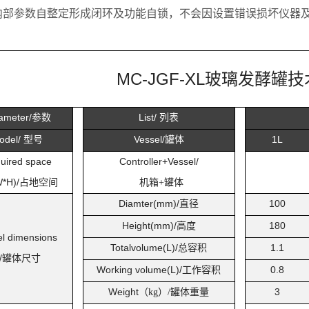
内部参数自整定形成闭环及功能自锁，不会因设置错误损坏仪器
MC-JGF-XL
玻璃发酵罐技
ameter/
参数
List/
列表
odel/
型号
Vessel/
罐体
1L
uired space
Controller+Vessel/
*H)/
占地空间
机箱
罐体
+
Diamter(mm)/
直径
100
Height(mm)/
高度
180
el dimensions
Totalvolume(L)/
总容积
1.1
/
罐体尺寸
Working volume(L)/
工作容积
0.8
Weight
（
）
罐体重量
3
kg
/