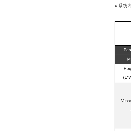
系统
●
Par
M
Req
(L*W
Vess