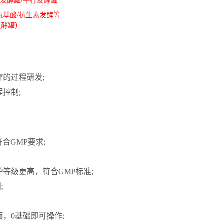
发酵罐/平行发酵罐
氨基酸/抗生素发酵等
发酵罐）
疗的过程研发
;
控制;
符合GMP要求
;
等级更高，符合GMP标准;
制
;
，0基础即可操作;