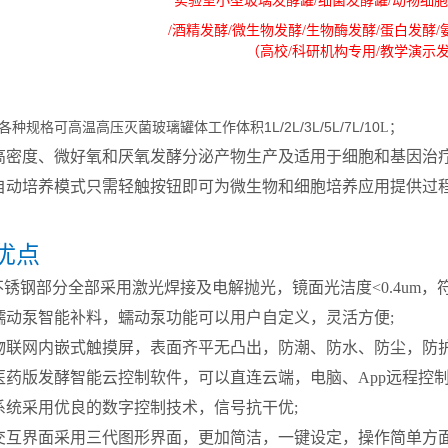
实验室小型玻璃发酵罐/细菌发酵罐/动物细胞
/酒精发酵/微生物发酵/生物酶发酵/蛋白发酵/
（高校/科研机构专用/教学演示
各种规格可高温高压灭菌玻璃罐体工作体积1L/2L/3L/5L/7L/10
L；
高密度、微好氧和厌氧发酵分泌产物生产及适用于细胞和基因治
自动培养模式只需轻触按钮即可为微生物和细胞培养应用提供过程
优点
锈钢部分全部采用激光焊接及电解抛光，镜面光洁度<0.4um，
蠕动泵智能补料，蠕动泵功能可以用户自定义，灵活方便;
寸物联网内嵌式触摸屏，表面齐平无凸出，防潮、防水、防尘，防护
医药版发酵智能云控制软件，可以直连云端，电脑、App远程控
系统采用优良的数字控制技术，信号抗干优
;
交互界面采用三代图形界面，更加简洁，一键设定，操作简单方面