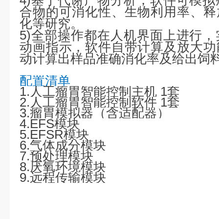
4)
基于代谢产物分析，软件可模拟
合物的可消化性、生物利用率、释
化等研究。
5)
全部操作都在人机界面上进行，
动画指示，软件自带计算及放大功
动计算出样品准确消化率及给出饲
配置清单
1.人工瘤胃智能控制主机 1套
2.
人工瘤胃智能控制软件
1
套
3.
瘤胃模拟器
（含适配器）
4.EFS
模块
5.EFSR
模块
6.气体成分模块
7.
预处理模块
8.
厌氧环境模块
9.
远程传输模块