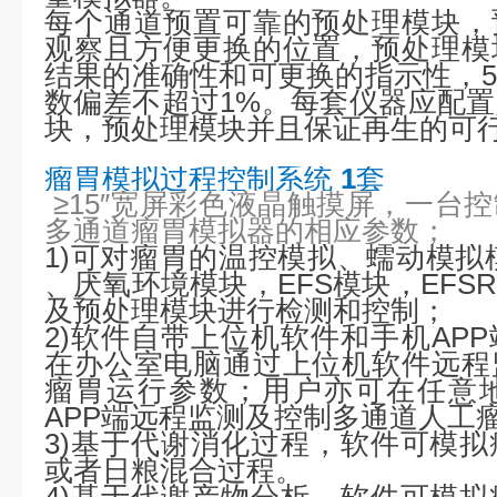
每个通道预置可靠的预处理模块，
观察且方便更换的位置，预处理模
结果的准确性和可更换的指示性，
数偏差不超过1%。每套仪器应配
块，预处理模块并且保证再生的可
瘤胃模拟过程控制系统
1
套
≥15″宽屏彩色液晶触摸屏，一台
多通道瘤胃模拟器的相应参数；
1)
可对瘤胃的温控模拟、蠕动模拟
、
厌氧环境模块，EFS模块，EFS
及预处理模块进行检测和控制；
2)
软件自带上位机软件和手机
APP
在办公室电脑通过上位机软件远程
瘤胃运行参数；用户亦可在任意
APP
端远程监测及控制多通道人工
3
)
基于代谢消化过程，软件可模拟
或者日粮混合过程。