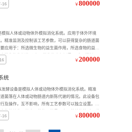
800000
-16
￥
是模拟人体或动物体外模拟消化系统。应用于体外环境
数。精准监测及控制该工艺参数，可以获得复杂的肠道菌
主要应用于：所选微生物的益生菌作用，所选食物的益生
元效应，药物、微量元素，营养物等对肠道内微生物生长的影响。 微生物产气测量仪 瘤胃模拟
200000
16
￥
拟系统
拟发酵设备是模拟人体或动物体外模拟消化系统。精准
肠道菌落在人体或动物肠道内新陈代谢的情况。此设备包
运行及操作，互不影响，所有工艺参数可以独立设置。主
选食物的益生元效应，药物、微量元素，营养物等对肠道
800000
-16
￥