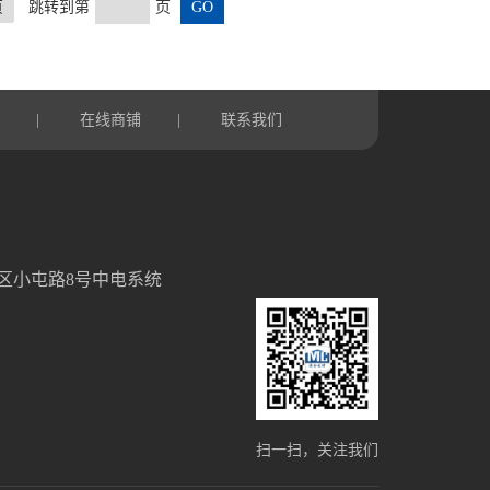
页
跳转到第
页
言
在线商铺
联系我们
|
|
区小屯路8号中电系统
扫一扫，关注我们