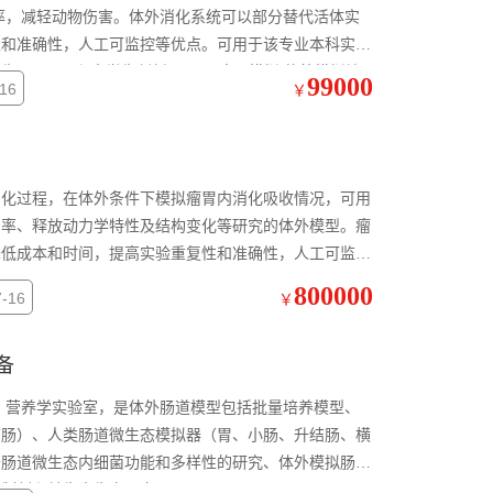
性和准确性，人工可监控等优点。可用于该专业本科实验
和大学生创新项目。 瘤胃模拟 体外模拟培
99000
16
￥
消化过程，在体外条件下模拟瘤胃内消化吸收情况，可用
用率、释放动力学特性及结构变化等研究的体外模型。瘤
降低成本和时间，提高实验重复性和准确性，人工可监控
800000
-16
￥
备
、营养学实验室，是体外肠道模型包括批量培养模型、
结肠）、人类肠道微生态模拟器（胃、小肠、升结肠、横
于肠道微生态内细菌功能和多样性的研究、体外模拟肠道
态制剂和益生素生产研究。