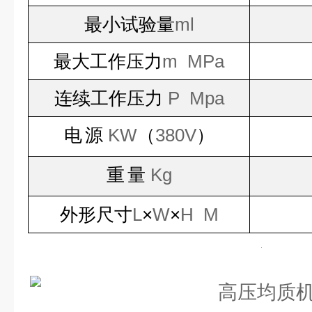
最小试验量
ml
最大工作压力
m MPa
连续工作压力
P Mpa
电
源
KW
（
380V
）
重
量
Kg
外形尺寸
L
×
W
×
H M