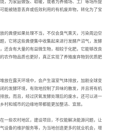
烧，为家庭做饭、取暖，或者为养殖场、工厂等场所提
可能被随意丢弃或低效利用的有机废弃物，转化为了宝
放的粪便如果处理不当，不仅会臭气熏天，污染周边空
题，它将这些粪便集中收集起来进行发酵产沼气，发酵
，还含有大量的有益微生物，相较于化肥，它能够改良
的农作物品质也更好，真正实现了养殖废弃物到优质肥
堆放在露天环境中，会产生温室气体排放，加剧全球变
闭的发酵环境，有效地控制了异味的散发，并且将有机
排放。而且，经过厌氧发酵处理后的废水，还可以进一
乡村和城市的边缘地带都能更加整洁、宜居。
在一些农村地区，建设项目，不仅能解决能源问题，让
气设备的维护服务等，为当地创造更多的就业机会，增