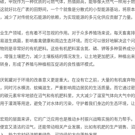
碳，甲烷作为一种优质的可燃气体，热值颇高，能够像天然气一样用于燃
这就好比在广袤的田野间，一个个就像是分散式的小型能源基站，将原本
，减少了对传统化石能源的依赖，为实现能源的多元化供应贡献了力量。
生产领域，也有着不可忽视的作用。对于众多养殖场来说，每天畜禽排
易滋生病菌，影响畜禽健康和周边生态环境。而它可以很好地解决这个问
物则是非常好的有机肥料。这些有机肥料富含氮、磷、钾等多种营养成分
，增强土壤肥力，减少土壤板结的情况发生，让土地更加肥沃，种植出来
转身，形成了养殖与种植相互促进的良性循环模式。
氧罐对于环境的改善意义更是重大。在没有它之前，大量的有机废弃物
，同时污水横流、蚊蝇滋生，严重影响周边居民的生活质量。而它通过密
的碳元素牢牢地锁在沼气和有机肥料里，大大减少了温室气体向大气中的
用于灌溉等用途，避免了对水体的污染，守护着我们身边的生态环境，让
观的层面来讲，它的广泛应用也是推动乡村振兴战略实施的有力帮手。
便宜又清洁的沼气，还能带动相关产业发展，比如有机肥的生产销售、沼
入，助力农村经济朝着绿色、可持续的方向蓬勃发展。