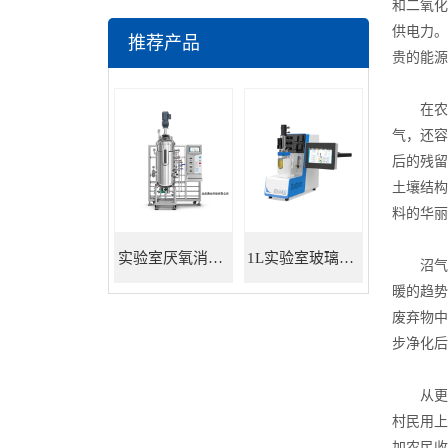
和二氧化
供电力。
推荐产品
贵的能源
在农业
气，还容
后的残留
土壤结构
料的华丽
实验室厌氧消化罐 餐厨垃圾沼气发酵
1L实验室玻璃发酵罐
沼气厌
暖的趋势
废弃物中
步净化后
从更宏
村民用上
加农民收