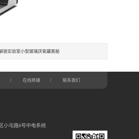
解锁实验室小型玻璃厌氧罐奥秘
言
在线商铺
联系我们
|
|
区小屯路8号中电系统