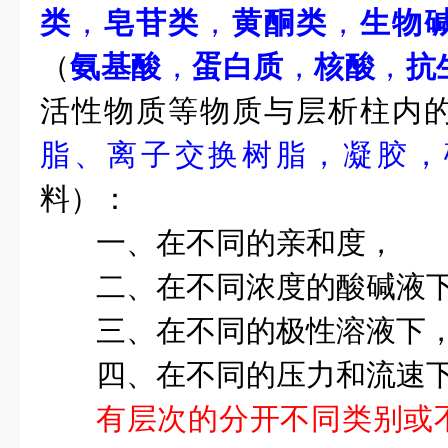
类
，
皂苷类
，
黄酮类
，
生物
（
氨基酸
，
蛋白质
，
核酸
，
抗
活性物质等物质与层析柱内
脂
、
离子交换树脂
，
凝胶
，
料）：
一、在不同的亲和度，
二、在不同浓度的酸碱液
三、在不同的极性溶液下
四、在不同的压力和流速
有层次的分开不同类别或