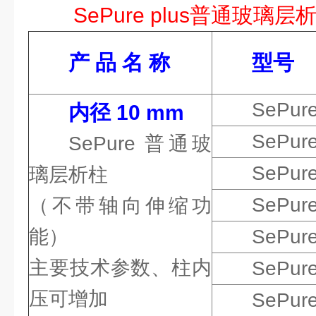
SePure plus普通玻
产 品 名 称
型号
SePur
内径 10 mm
SePur
SePure 普通玻
SePur
璃层析柱
SePur
（不带轴向伸缩功
能）
SePur
主要技术参数、柱内
SePur
压可增加
SePur