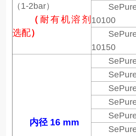
（1-2bar）
SePur
（
耐有机溶剂
10100
选配
）
SePur
10150
SePur
SePur
SePur
SePur
SePur
内径 16 mm
SePur