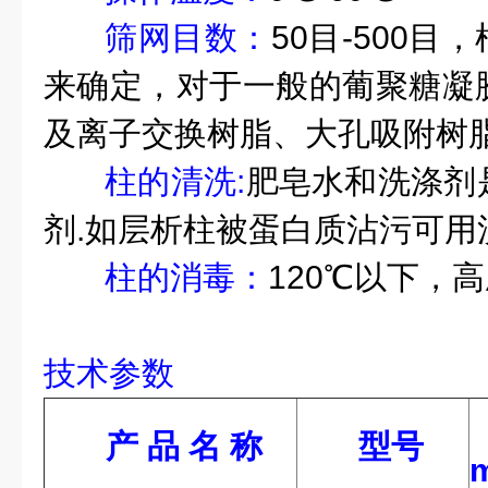
筛网目数：
50
目
-500
目，
来确定，对于一般的葡聚糖凝
及离子交换树脂、大孔吸附树脂
柱的清洗:
肥皂水和洗涤剂
剂
.
如层析柱被蛋白质沾污可用
柱的消毒：
120
℃以下，高
技术参数
产 品 名 称
型号