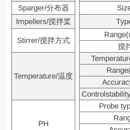
Sparger/分布器
Si
Impellers/搅拌桨
Ty
Range
Stirrer/搅拌方式
搅
Temperatur
Range
Temperature/温度
Accura
Controlstabi
Probe 
Ran
PH
Accu