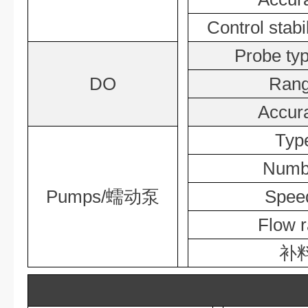
Control st
Probe 
DO
Ran
Accu
Ty
Num
Pumps/蠕动泵
Spe
Flow 
补