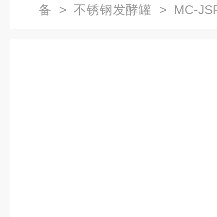
备
>
不锈钢发酵罐
> MC-J
罐 加工定制 厂家直销