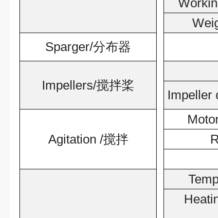
Workin
Wei
Sparger/
分布器
Impellers/
搅拌桨
Impeller
Motor
Agitation /
搅拌
R
Tempe
Heati