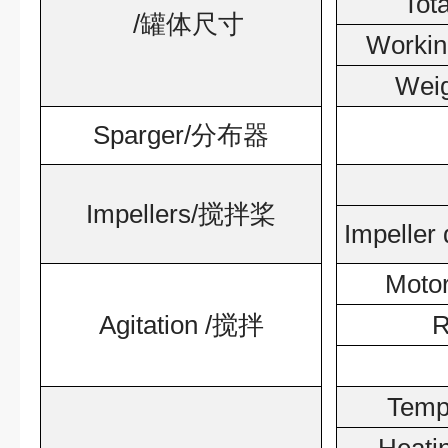
Tot
/
罐体尺寸
Workin
Wei
Sparger/
分布器
Impellers/
搅拌桨
Impeller
Motor
Agitation /
搅拌
R
Tempe