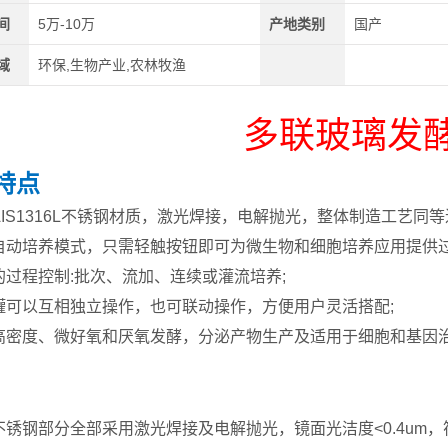
间
5万-10万
产地类别
国产
域
环保,生物产业,农林牧渔
多联玻璃发
特点
AIS1316L不锈钢材质，激光焊接，电解抛光，整体制造工艺同等
自动培养模式，只需轻触按钮即可为微生物和细胞培养应用提供过
的过程控制:批次、流加、连续或灌流培养;
罐可以互相独立操作，也可联动操作，方便用户灵活搭配;
高密度、微好氧和厌氧发酵，分泌产物生产及适用于细胞和基因
体不锈钢部分全部采用激光焊接及电解抛光，镜面光洁度<0.4um，