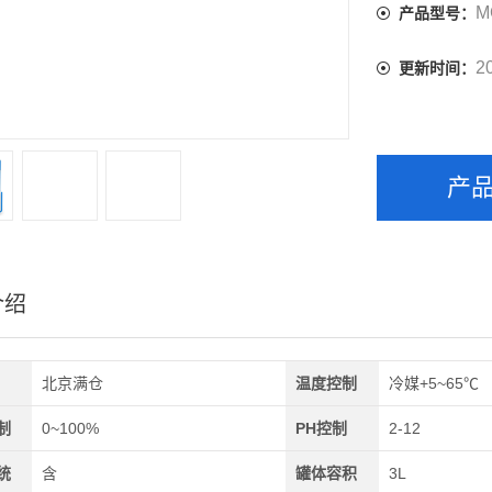
M
产品型号：
2
更新时间：
产
介绍
北京满仓
温度控制
冷媒+5~65℃
制
0~100%
PH控制
2-12
统
含
罐体容积
3L