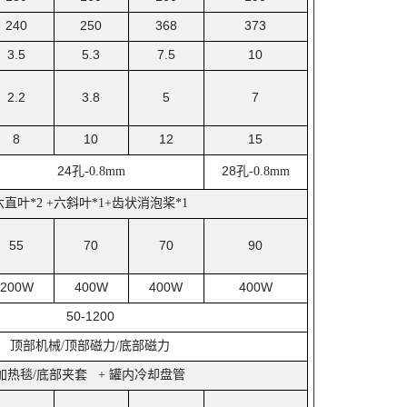
240
250
368
373
3.5
5.3
7.5
10
2.2
3.8
5
7
8
10
12
15
24
孔
28
孔
-0.8mm
-0.8mm
六直叶
六斜叶
齿状消泡桨
*2 +
*1+
*1
55
70
70
90
200W
400W
400W
400W
50-1200
顶部机械
顶部磁力
底部磁力
/
/
加热毯
底部夹套
罐内冷却盘管
/
+