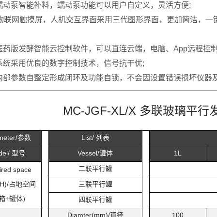
路蠕动泵智能补料，蠕动泵功能可以用户自定义，灵活方便
;
5寸物联网触摸屏，人机交互界面采用三代图形界面，更加简洁，
仓医药版发酵智能云控制软件，可以直连云端，电脑、App远程控制
路系统采用优良的数字控制技术，信号抗干优
;
统内部参数自整定形成闭环及功能自锁，不会因设置错误损坏仪器
MC-JGF-XL/X
多联玻璃平行
meter/
参数
List/
列表
del/
型号
Vessel/
罐体
1L
二联平行罐
ired space
H)/
占地空间
三联平行罐
箱
罐体
+
)
四联平行罐
Diamter(mm)/
直径
100