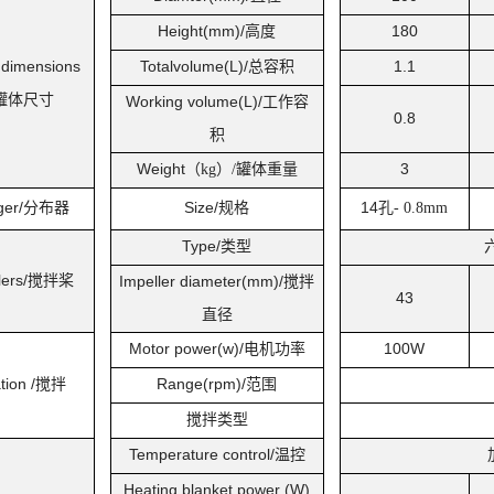
Height(mm)/
高度
180
 dimensions
Totalvolume(L)/
总容积
1.1
罐体尺寸
Working volume(L)/
工作容
0.8
积
Weight
（
）
罐体重量
3
kg
/
ger/
分布器
Size/
规格
14
孔
- 0.8mm
Type/
类型
ers/
搅拌桨
Impeller diameter(mm)/
搅拌
43
直径
Motor power(w)/
电机功率
100W
tion /
搅拌
Range(rpm)/
范围
搅拌类型
Temperature control/
温控
Heating blanket power (W)