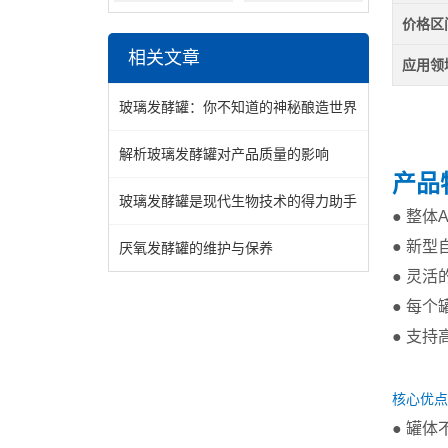
价格区
相关文章
应用领
玻璃发酵罐：你不知道的神秘酿造世界
解析玻璃发酵罐对产品质量的影响
产品
玻璃发酵罐是现代生物技术的得力助手
●
整体
●
新型
厌氧发酵罐的维护与保养
●
灵活
●
每个
●
支持
核心优点
● 罐