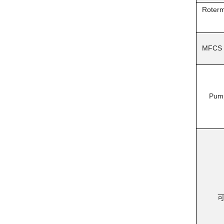
Roterm
MFCS 
Pum