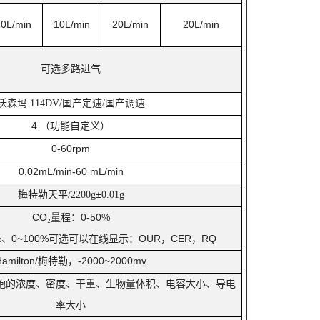
0L/min
10L/min
20L/min
20L/min
可选多路进气
沃森玛
国产定速
国产调速
114DV/
/
4
（功能自定义）
0-60rpm
0.02mL/min-60 mL/min
梅特勒天平
±
/2200g
0.01g
CO
量程：
0-50%
₂
%
、
0~100%
可选可以在线显示：
OUR
，
CER
，
RQ
amilton/
梅特勒
，
-2000~2000mv
胞的浓度、密度、干重、生物量体积、电容大小、导电
率大小