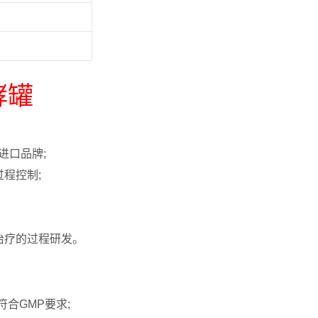
酵罐
进口品牌;
程控制;
治疗的过程研发。
符合GMP要求
;