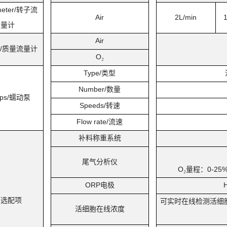
eter/
转子流
Air
2L/min
1
量计
Air
/
质量流量计
O
₂
Type/
类型
Number/
数量
ps/
蠕动泵
Speeds/
转速
Flow rate/
流速
补料称重系统
尾气分析仪
O
量程：
0-25
₂
ORP
电极
H
可选配项
可实时在线检测活细
活细胞在线浓度