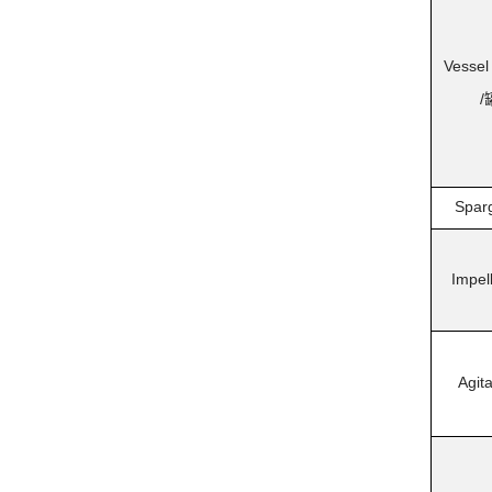
Vessel
/
Spar
Impell
Agita