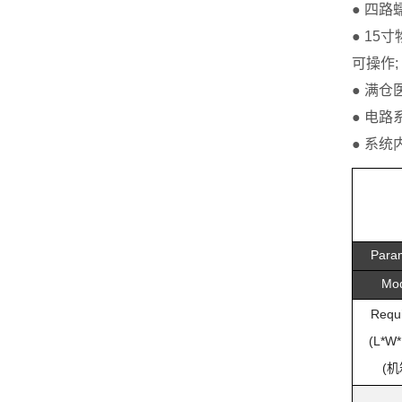
● 四
● 1
可操作
;
● 满
● 电
● 系
Para
Mo
Requ
(L*W*
(
机