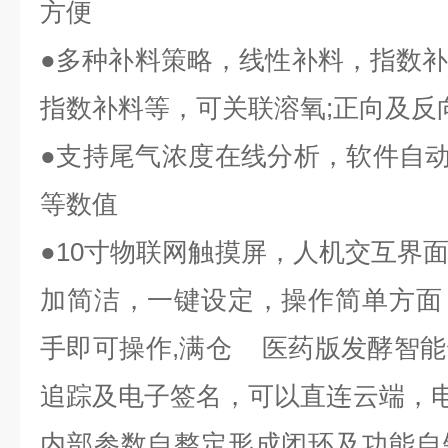
方便
●
多种补料策略，线性补料，指数
指数补料等，可关联溶氧
;
正向及反
●
支持尾气浓度在线分析，软
件自
等数值
●10
寸物联网触摸屏，人机交互界
加简洁，一键设定，操作简单方面
手即可操作
,
满仓
医药版发酵智能
追踪及电子签名，可以直连云端，
内部参数自整定形成闭环及功能
自