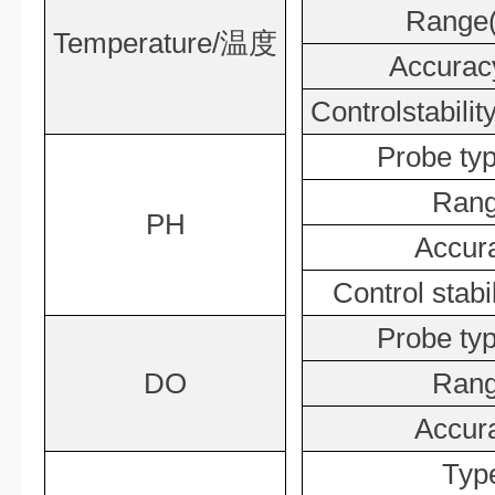
Range(
Temperature/
温度
Accurac
Controlstabilit
Probe typ
Rang
PH
Accur
Control stabil
Probe typ
DO
Rang
Accur
Typ