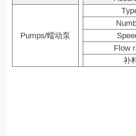
Typ
Numb
Pumps/
蠕动泵
Spee
Flow r
补