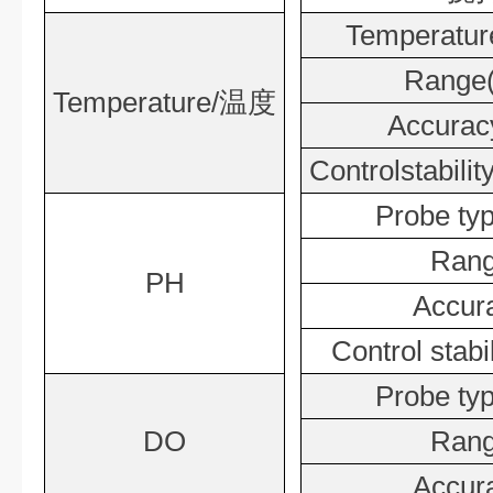
Temperature
Range(
Temperature/
温度
Accurac
Controlstabilit
Probe typ
Rang
PH
Accur
Control stabil
Probe typ
DO
Rang
Accur