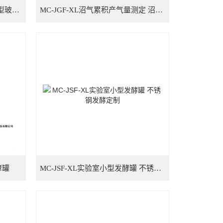
MC-JGF-XL厌氧玻璃培养罐 小型玻璃发酵罐 实验室
MC-JGF-XL沼气累积产气量测定 沼气瞬时产气速率测定
酵罐
MC-JSF-XL实验室小型发酵罐 不锈钢发酵定制